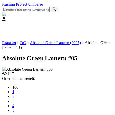
Russian Project Universe
Главная
»
DC
»
Absolute Green Lantern (2025)
» Absolute Green
Lantern #05
Absolute Green Lantern #05
117
Оценка читателей:
100
1
2
3
4
5