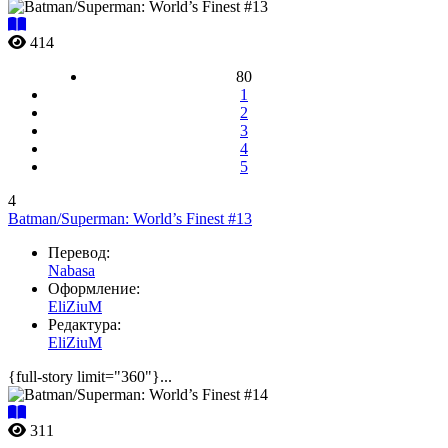
414
80
1
2
3
4
5
4
Batman/Superman: World’s Finest #13
Перевод:
Nabasa
Оформление:
EliZiuM
Редактура:
EliZiuM
{full-story limit="360"}...
311