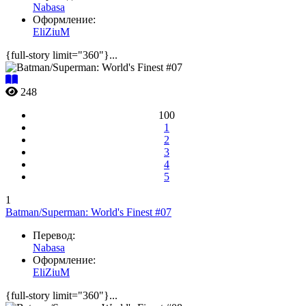
Nabasa
Оформление:
EliZiuM
{full-story limit="360"}...
248
100
1
2
3
4
5
1
Batman/Superman: World's Finest #07
Перевод:
Nabasa
Оформление:
EliZiuM
{full-story limit="360"}...