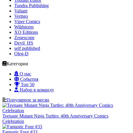
Toutain Editor
Tundra Publishing
Valiant
Vertigo
Viper Comics
Wildstorm
XO Editions
Zenescope
Devil_HS
self published
Oleg-D
Категории
О нас
События
Топ 50
Набор в команду
Популярное за месяц
Teenage Mutant Ninja Turtles: 40th Anniversary Comics
Celebration
Fantastic Four #33