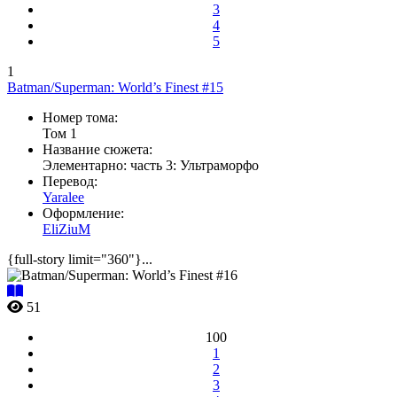
3
4
5
1
Batman/Superman: World’s Finest #15
Номер тома:
Том 1
Название сюжета:
Элементарно: часть 3: Ультраморфо
Перевод:
Yaralee
Оформление:
EliZiuM
{full-story limit="360"}...
51
100
1
2
3