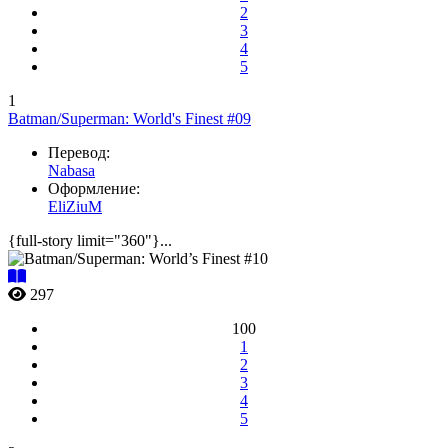
2
3
4
5
1
Batman/Superman: World's Finest #09
Перевод:
Nabasa
Оформление:
EliZiuM
{full-story limit="360"}...
297
100
1
2
3
4
5