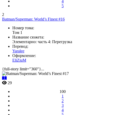
4
5
2
Batman/Superman: World’s Finest #16
Номер тома:
Том 1
Название сюжета:
Элементарно: часть 4: Перегрузка
Перевод:
Yaralee
Оформление:
EliZiuM
{full-story limit="360"}...
29
100
1
2
3
4
5