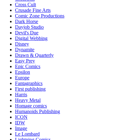
Cross Cult
Crusade Fine Arts
Comic Zone Productions
Dark Horse
Dayjob Studio
Devil's Due
Digital Webbing
Disney
Dynamite
Drawn & Quarterly
Easy Prey
Epic Comics
Epsilon
Europe
Fantagraphics
First publishing
Harris
Heavy Metal
Homage comics
Humanoids Publishing
ICON
IDW
Image
Le Lombard
Lightning Comics