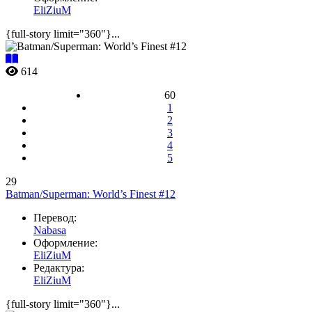
EliZiuM
{full-story limit="360"}...
614
60
1
2
3
4
5
29
Batman/Superman: World’s Finest #12
Перевод:
Nabasa
Оформление:
EliZiuM
Редактура:
EliZiuM
{full-story limit="360"}...