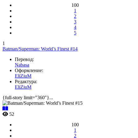
100
1
2
3
4
5
1
Batman/Superman: World’s Finest #14
Перевод:
Nabasa
Оформление:
EliZiuM
Редактура:
EliZiuM
{full-story limit="360"}...
52
100
1
2