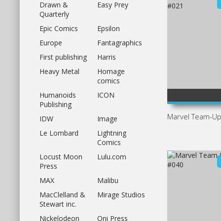
Drawn &
Easy Prey
Quarterly
Epic Comics
Epsilon
Europe
Fantagraphics
First publishing
Harris
Heavy Metal
Homage
comics
5
1
2
100
3
4
5
1
2
100
3
4
5
Humanoids
ICON
1
Publishing
Marvel Team-U
IDW
Image
Le Lombard
Lightning
Comics
Locust Moon
Lulu.com
Press
MAX
Malibu
MacClelland &
Mirage Studios
Stewart inc.
Nickelodeon
Oni Press