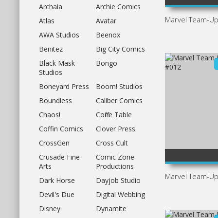
Archaia
Archie Сomics
5
Marvel Team-U
Atlas
Avatar
AWA Studios
Beenox
Benitez
Big City Comics
Black Mask
Bongo
Studios
Boneyard Press
Boom! Studios
Boundless
Caliber Comics
Chaos!
Coffee Table
Coffin Comics
Clover Press
CrossGen
Cross Cult
5
1
2
100
3
4
5
1
2
100
3
4
5
Crusade Fine
Comic Zone
5
Arts
Productions
Marvel Team-U
Dark Horse
Dayjob Studio
Devil's Due
Digital Webbing
Disney
Dynamite