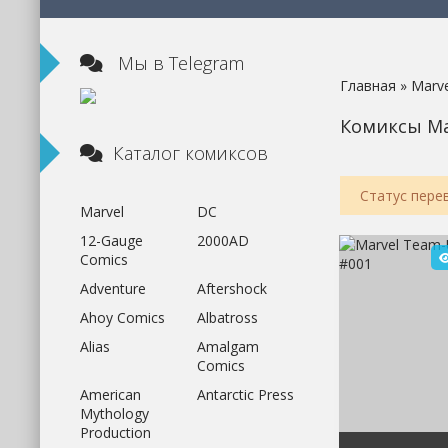
Мы в Telegram
Главная
»
Marve
Комиксы Ma
Каталог комиксов
Статус пере
Marvel
DC
12-Gauge
2000AD
Comics
Adventure
Aftershock
Ahoy Comics
Albatross
Alias
Amalgam
Comics
American
Antarctic Press
Mythology
Production
5
1
2
100
3
4
5
1
2
100
3
4
5