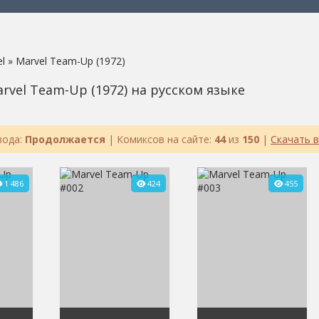
l
» Marvel Team-Up (1972)
rvel Team-Up (1972) на русском языке
вода:
Продолжается
| Комиксов на сайте:
44
из
150
|
Скачать в
1 486
424
455
1
2
100
3
4
5
1
2
100
3
4
5