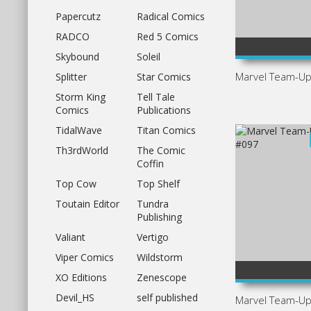
Papercutz
Radical Comics
RADCO
Red 5 Comics
5
1
2
80
3
4
5
1
60
2
3
4
5
Skybound
Soleil
4
Marvel Team-U
Splitter
Star Comics
Storm King
Tell Tale
Comics
Publications
TidalWave
Titan Comics
Th3rdWorld
The Comic
Coffin
Top Cow
Top Shelf
Toutain Editor
Tundra
Publishing
Valiant
Vertigo
Viper Comics
Wildstorm
5
1
2
100
3
4
5
1
2
100
3
4
5
XO Editions
Zenescope
2
Devil_HS
self published
Marvel Team-U