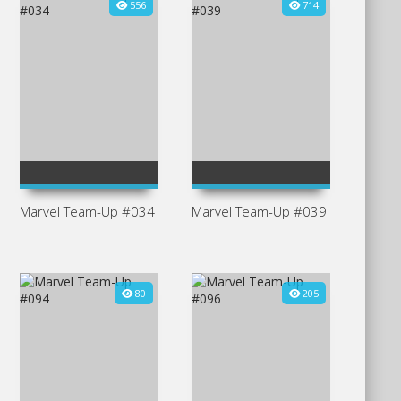
556
714
3
2
Marvel Team-Up #034
Marvel Team-Up #039
80
205