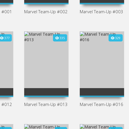
3
5
p #001
Marvel Team-Up #002
Marvel Team-Up #003
377
335
329
1
2
100
3
4
5
1
2
80
3
4
5
5
3
p #012
Marvel Team-Up #013
Marvel Team-Up #016