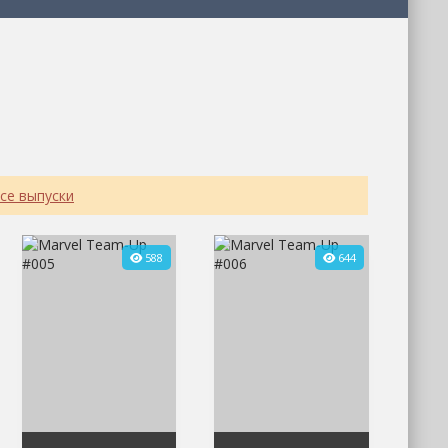
се выпуски
588
644