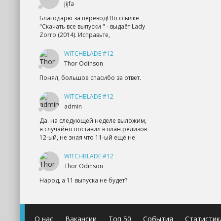
Jijfa
Благодарю за перевод! По ссылке
"Скачать все выпуски " - выдаёт Lady
Zorro (2014). Исправьте,
WITCHBLADE #12
Thor Odinson
Понял, большое спасибо за ответ.
WITCHBLADE #12
admin
Да. на следующей неделе выложим,
я случайно поставил в план релизов
12-ый, не зная что 11-ый ещё не
WITCHBLADE #12
Thor Odinson
Народ, а 11 выпуска не будет?
О нас
Вакансии
Топ 50
События
Статистик