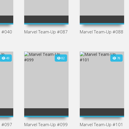
1
2
100
3
4
5
1
2
80
3
4
5
9
9
p #040
Marvel Team-Up #087
Marvel Team-Up #088
49
82
78
1
2
100
3
4
5
2
2
p #097
Marvel Team-Up #099
Marvel Team-Up #101